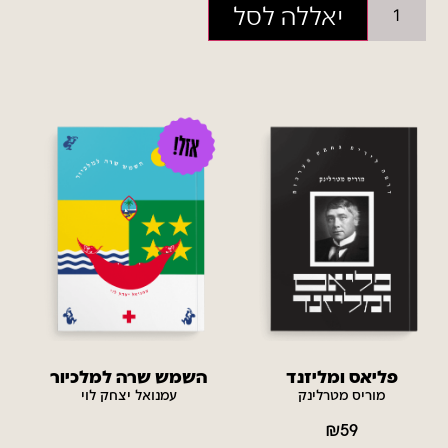
יאללה לסל
פליאס ומליזנד
השמש שרה למלכיור
מוריס מטרלינק
עמנואל יצחק לוי
₪
59