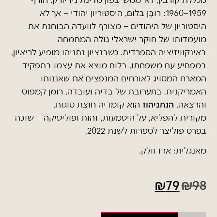
1959
–
1960: רוּבֶּן בלום, היסטוריון יהודי – אך לא
היסטוריון של היהודים – מצורף לוועדה הבוחנת את
מועמדותו של חוקר ישראלי גולה המתמחה
באינקוויזיציה הספרדית. כשבנציון נתניהו מופיע לריאיון,
במפתיע עם משפחתו, בלום מוצא את עצמו בתפקיד
המארח המסויג לאורחים המנפצים את שאננותו
האמריקנית. בתערובת של בדיה ועובדה, רומן קמפוס
והרצאה,
הנתניהוז
הוא קומדיה חוצת סוגות,
מקורית
להפליא, על היטמעות, זהות ופוליטיקה – ש
זכה
בפרס פוליצר לספרות לשנת 2022.
מאנגלית: ארז וולק.
₪
79
₪
98