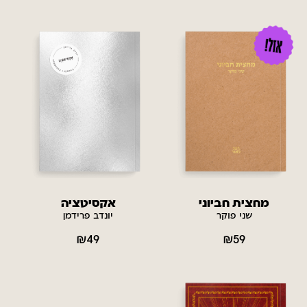
מחצית חביוני
אקסיטציה
שני פוקר
יונדב פרידמן
₪
49
₪
59