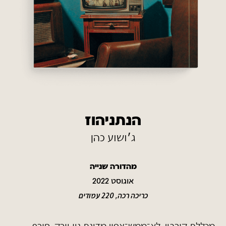
הנתניהוז
ג׳ושוע כהן
מהדורה שנייה
אוגוסט 2022
כריכה רכה, 220 עמודים
מכללת קורבין, לא־ממש־צפון מדינת ניו יורק, חורף