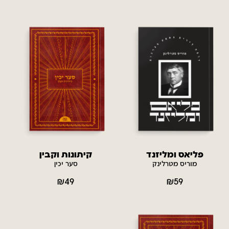
פליאס ומליזנד
קיתונות וקבין
מוריס מטרלינק
סער יכין
₪
49
₪
59