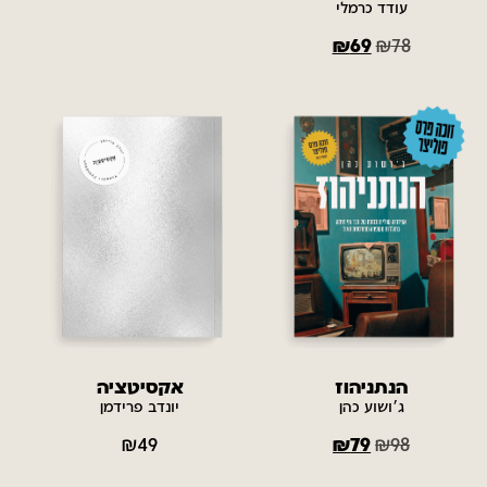
עודד כרמלי
₪
69
₪
78
הנתניהוז
אקסיטציה
ג׳ושוע כהן
יונדב פרידמן
₪
49
₪
79
₪
98