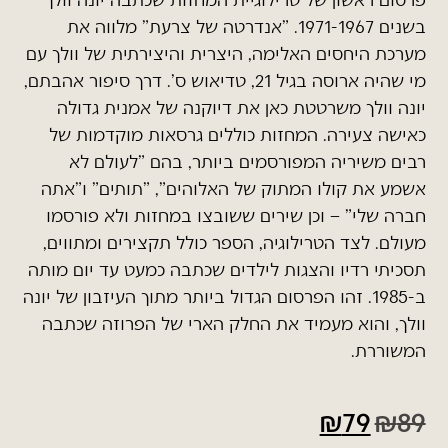
בשנים 1971-1967. "אנדרטה של צרעת" מלווה את
מערכת היחסים האלימה, היצרית והיצירתית של וולך עם
מי שהיה ארוסה בגיל 21, טדיאוש ס'. דרך סיפור אהבתם,
יונה וולך משרטטת כאן את דיוקנה של אמנית גדולה
כאישה צעירה. המחזות כוללים גרסאות מוקדמות של
רבים משיריה המפורסמים ביותר, בהם "לעולם לא
אשמע את קולו המתוק של האלוהים", "תותים" ו"אתה
חברה שלי" – וכן שירים ששובצו במחזות ולא פורסמו
מעולם. לצד הטרילוגיה, הספר כולל תקצירים ומתווים,
תסכיתי רדיו והצגות לילדים שכתבה כמעט עד יום מותה
ב-1985. זהו הפרסום הגדול ביותר מתוך העיזבון של יונה
וולך, והוא מעמיד את החלק הארי של הפרוזה שכתבה
המשוררת.
₪
79
₪
89